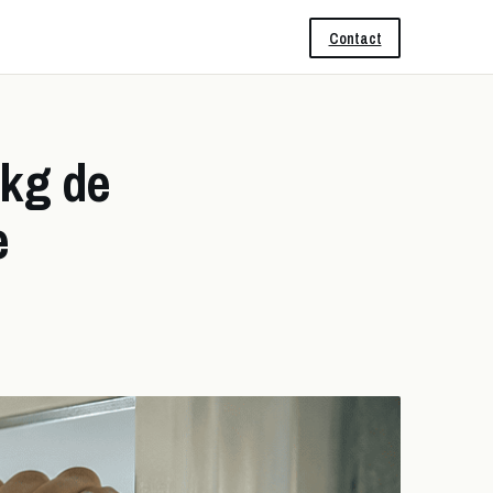
Contact
 kg de
e