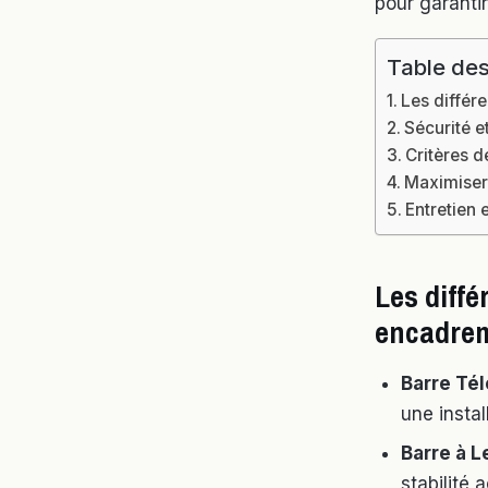
pour garanti
Table des
Les différ
Sécurité et
Critères d
Maximiser 
Entretien 
Les diffé
encadre
Barre Té
une instal
Barre à L
stabilité 