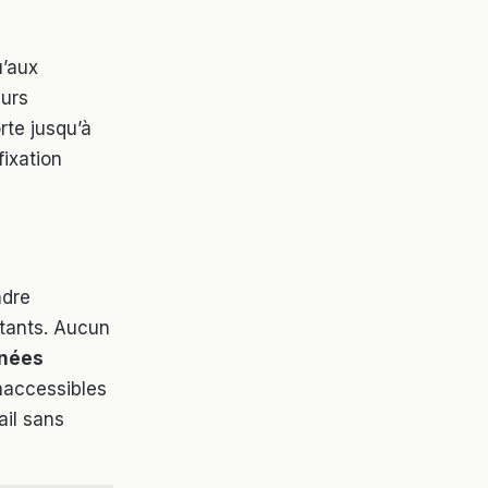
u’aux
eurs
orte jusqu’à
fixation
adre
ntants. Aucun
nées
naccessibles
ail sans