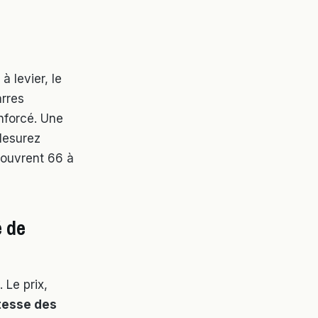
à levier, le
arres
nforcé. Une
 Mesurez
couvrent 66 à
é de
 Le prix,
tesse des