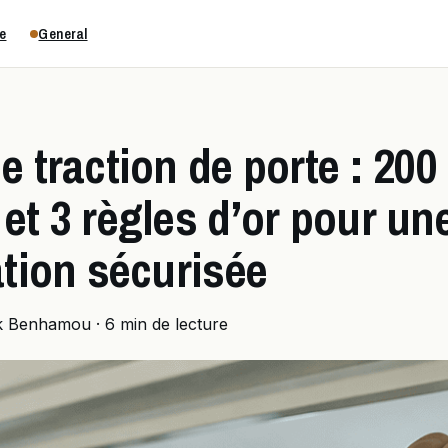
e
General
e traction de porte : 200
et 3 règles d’or pour un
ation sécurisée
k Benhamou
·
6 min de lecture