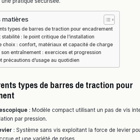
r une pratique sécurisée.
 matières
ents types de barres de traction pour encadrement
 stabilité : le point critique de l’installation
e choix : confort, matériaux et capacité de charge
son entraînement : exercices et progression
et précautions d’usage au quotidien
rents types de barres de traction pour
ment
lescopique
: Modèle compact utilisant un pas de vis int
lation par pression.
evier
: Système sans vis exploitant la force de levier po
accrue et une variété de prises.