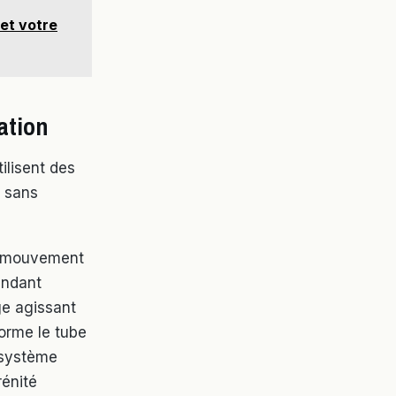
et votre
lation
tilisent des
 sans
Le mouvement
endant
ge agissant
forme le tube
 système
rénité