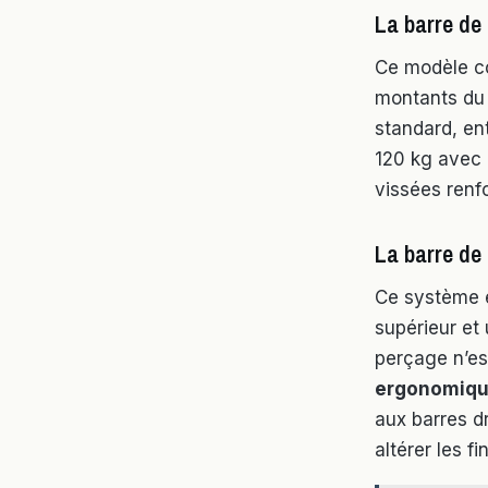
La barre de 
Ce modèle co
montants du 
standard, en
120 kg avec u
vissées renf
La barre de 
Ce système ex
supérieur et 
perçage n’es
ergonomiq
aux barres dr
altérer les fi