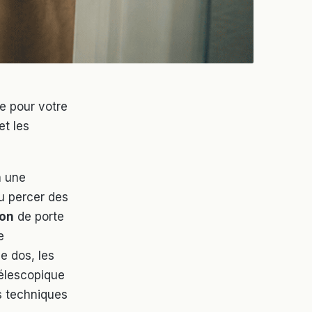
e pour votre
et les
à une
ou percer des
ion
de porte
e
e dos, les
télescopique
s techniques