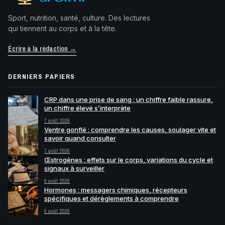
Sport, nutrition, santé, culture. Des lectures
qui tiennent au corps et à la tête.
Écrire à la rédaction →
DERNIERS PAPIERS
CRP dans une prise de sang : un chiffre faible rassure,
un chiffre élevé s’interprète
7 août 2026
Ventre gonflé : comprendre les causes, soulager vite et
savoir quand consulter
7 août 2026
Œstrogènes : effets sur le corps, variations du cycle et
signaux à surveiller
6 août 2026
Hormones : messagers chimiques, récepteurs
spécifiques et dérèglements à comprendre
6 août 2026