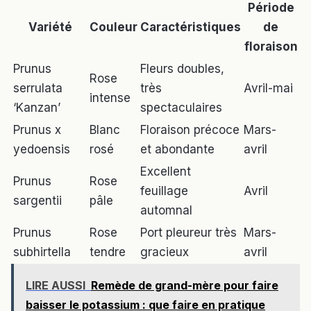
Période
Variété
Couleur
Caractéristiques
de
floraison
Prunus
Fleurs doubles,
Rose
serrulata
très
Avril-mai
intense
‘Kanzan’
spectaculaires
Prunus x
Blanc
Floraison précoce
Mars-
yedoensis
rosé
et abondante
avril
Excellent
Prunus
Rose
feuillage
Avril
sargentii
pâle
automnal
Prunus
Rose
Port pleureur très
Mars-
subhirtella
tendre
gracieux
avril
LIRE AUSSI
Remède de grand-mère pour faire
baisser le potassium : que faire en pratique