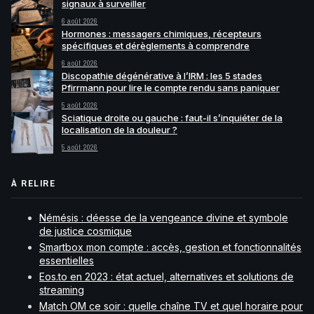
signaux à surveiller
6 août 2026
Hormones : messagers chimiques, récepteurs
spécifiques et dérèglements à comprendre
6 août 2026
Discopathie dégénérative à l’IRM : les 5 stades
Pfirrmann pour lire le compte rendu sans paniquer
5 août 2026
Sciatique droite ou gauche : faut-il s’inquiéter de la
localisation de la douleur ?
5 août 2026
À RELIRE
Némésis : déesse de la vengeance divine et symbole
de justice cosmique
Smartbox mon compte : accès, gestion et fonctionnalités
essentielles
Eos.to en 2023 : état actuel, alternatives et solutions de
streaming
Match OM ce soir : quelle chaîne TV et quel horaire pour