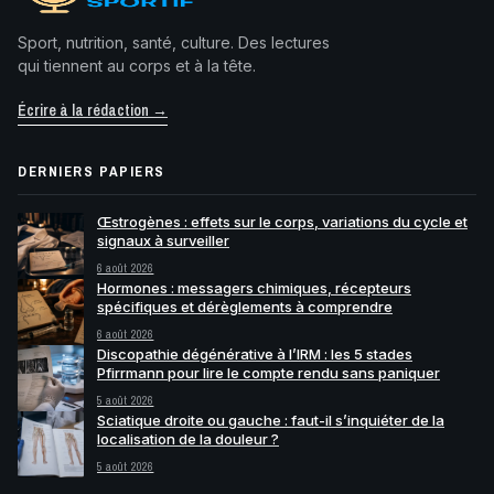
Sport, nutrition, santé, culture. Des lectures
qui tiennent au corps et à la tête.
Écrire à la rédaction →
DERNIERS PAPIERS
Œstrogènes : effets sur le corps, variations du cycle et
signaux à surveiller
6 août 2026
Hormones : messagers chimiques, récepteurs
spécifiques et dérèglements à comprendre
6 août 2026
Discopathie dégénérative à l’IRM : les 5 stades
Pfirrmann pour lire le compte rendu sans paniquer
5 août 2026
Sciatique droite ou gauche : faut-il s’inquiéter de la
localisation de la douleur ?
5 août 2026