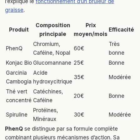
l’explique le
fonctionnement d’un brûleur de
graisse
.
Composition
Prix
Produit
Efficacité
principale
moyen/mois
Chromium,
Très
PhenQ
60€
Caféine, Nopal
bonne
Konjac Bio
Glucomannane
25€
Bonne
Garcinia
Acide
35€
Modérée
Cambogia
hydroxycitrique
Thé vert
Catéchines,
20€
Bonne
concentré
Caféine
Protéines,
Spiruline
30€
Modérée
Minéraux
PhenQ
se distingue par sa formule complète
combinant plusieurs mécanismes d’action. Sa