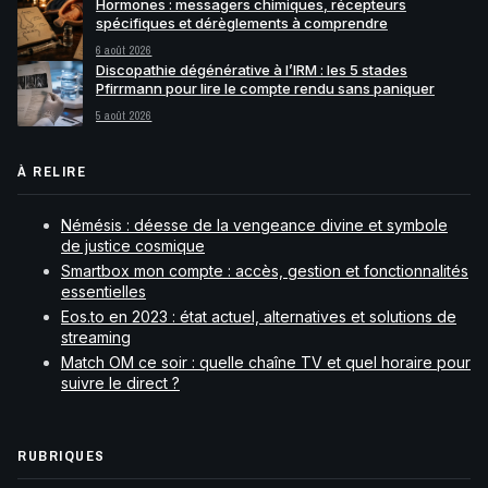
Hormones : messagers chimiques, récepteurs
spécifiques et dérèglements à comprendre
6 août 2026
Discopathie dégénérative à l’IRM : les 5 stades
Pfirrmann pour lire le compte rendu sans paniquer
5 août 2026
À RELIRE
Némésis : déesse de la vengeance divine et symbole
de justice cosmique
Smartbox mon compte : accès, gestion et fonctionnalités
essentielles
Eos.to en 2023 : état actuel, alternatives et solutions de
streaming
Match OM ce soir : quelle chaîne TV et quel horaire pour
suivre le direct ?
RUBRIQUES