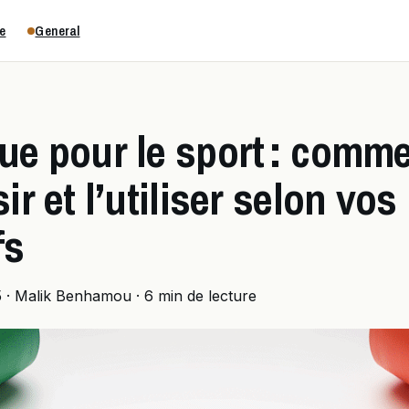
e
General
ue pour le sport : comm
ir et l’utiliser selon vos
fs
5
·
Malik Benhamou
·
6 min de lecture