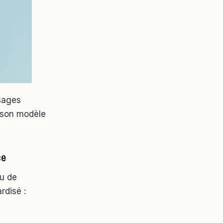
usages
r son modèle
ce
au de
rdisé :