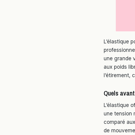
L’élastique 
professionnel
une grande v
aux poids lib
l’étirement,
Quels avanta
L’élastique o
une tension m
comparé aux 
de mouvement