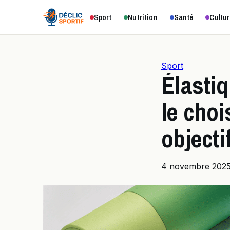
Sport
Nutrition
Santé
Cultur
Sport
Élastiq
le chois
objecti
4 novembre 202