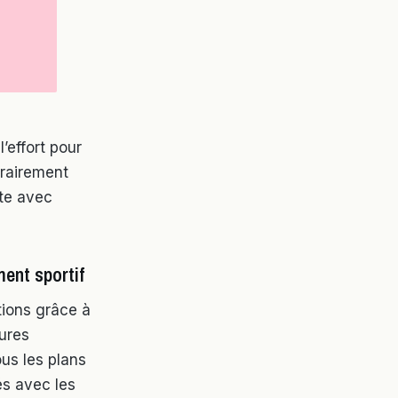
l’effort pour
trairement
nte avec
ment sportif
tions grâce à
sures
us les plans
és avec les