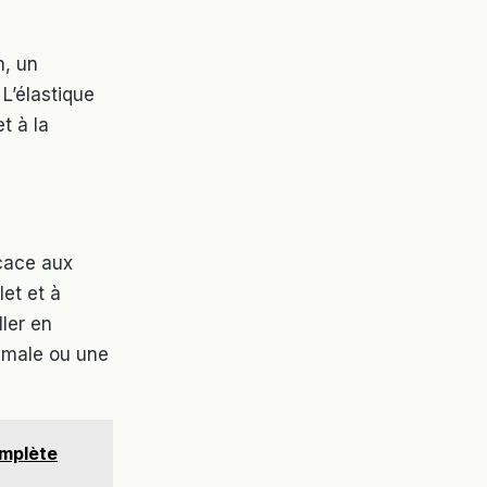
n, un
L’élastique
t à la
icace aux
et et à
ller en
imale ou une
omplète