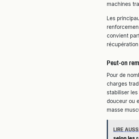
machines trad
Les principa
renforcement
convient par
récupération
Peut-on remp
Pour de nomb
charges trad
stabiliser le
douceur ou e
masse muscul
LIRE AUSS
selon les 