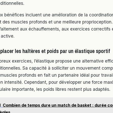
itionnelles.
ux bénéfices incluent une amélioration de la coordinatio
 des muscles profonds et une meilleure proprioception. 
faitement aux échauffements, aux exercices correctifs e
 active.
lacer les haltères et poids par un élastique sportif
reux exercices, l’élastique propose une alternative eff
itionnelles. Sa capacité à solliciter un mouvement compl
s muscles profonds en fait un partenaire idéal pour travai
n intensité. Cependant, pour développer une force max
aire importante, les poids libres restent plus adaptés.
I
Combien de temps dure un match de basket : durée c
règles