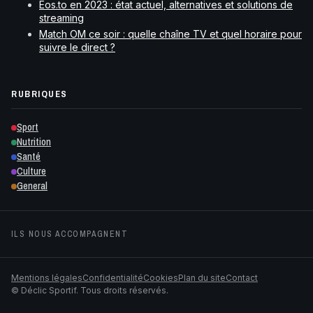
Eos.to en 2023 : état actuel, alternatives et solutions de
streaming
Match OM ce soir : quelle chaîne TV et quel horaire pour
suivre le direct ?
RUBRIQUES
Sport
Nutrition
Santé
Culture
General
ILS NOUS ACCOMPAGNENT
Mentions légales
Confidentialité
Cookies
Plan du site
Contact
© Déclic Sportif. Tous droits réservés.