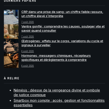
DERNIERS PAPIERS
CRP dans une prise de sang : un chiffre faible rassure,
un chiffre élevé s’interprète
7 août 2026
Ventre gonflé : comprendre les causes, soulager vite et
savoir quand consulter
7 août 2026
Œstrogènes : effets sur le corps, variations du cycle et
signaux à surveiller
6 août 2026
Hormones : messagers chimiques, récepteurs
spécifiques et dérèglements à comprendre
6 août 2026
À RELIRE
Némésis : déesse de la vengeance divine et symbole
de justice cosmique
Smartbox mon compte : accès, gestion et fonctionnalités
essentielles