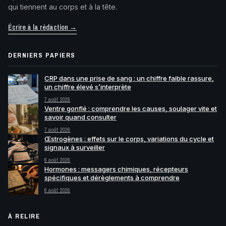
qui tiennent au corps et à la tête.
Écrire à la rédaction →
DERNIERS PAPIERS
CRP dans une prise de sang : un chiffre faible rassure,
un chiffre élevé s’interprète
7 août 2026
Ventre gonflé : comprendre les causes, soulager vite et
savoir quand consulter
7 août 2026
Œstrogènes : effets sur le corps, variations du cycle et
signaux à surveiller
6 août 2026
Hormones : messagers chimiques, récepteurs
spécifiques et dérèglements à comprendre
6 août 2026
À RELIRE