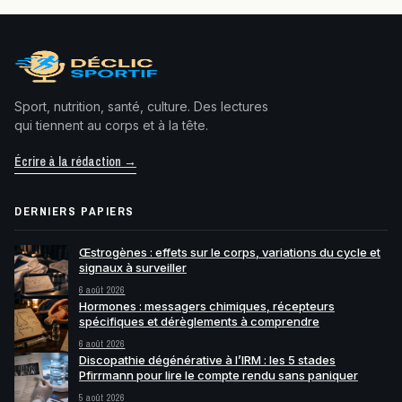
Sport, nutrition, santé, culture. Des lectures
qui tiennent au corps et à la tête.
Écrire à la rédaction →
DERNIERS PAPIERS
Œstrogènes : effets sur le corps, variations du cycle et
signaux à surveiller
6 août 2026
Hormones : messagers chimiques, récepteurs
spécifiques et dérèglements à comprendre
6 août 2026
Discopathie dégénérative à l’IRM : les 5 stades
Pfirrmann pour lire le compte rendu sans paniquer
5 août 2026