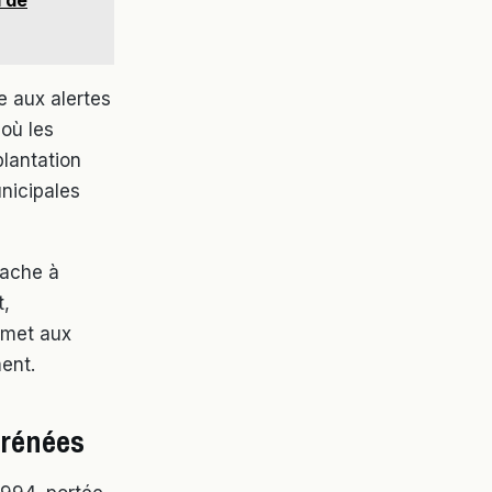
 aux alertes
où les
plantation
nicipales
ttache à
t,
ermet aux
ent.
yrénées