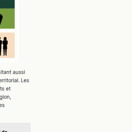
itant aussi
ritorial. Les
ts et
gion,
es
l de