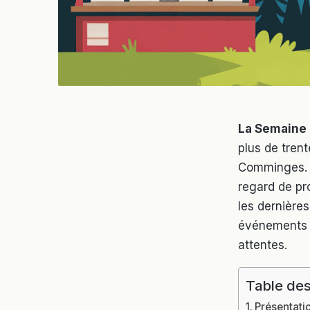
La Semaine
plus de tren
Comminges. Ce
regard de pr
les dernière
événements q
attentes.
Table des
Présentati