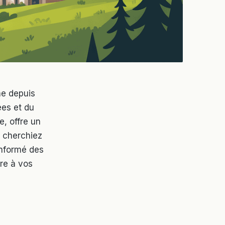
e depuis
ées et du
e, offre un
s cherchiez
informé des
re à vos