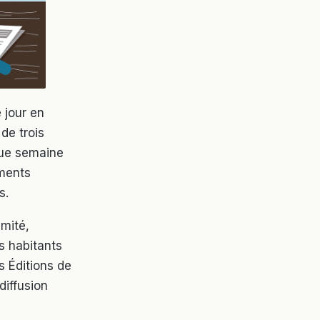
 jour en
de trois
que semaine
ements
s.
imité,
es habitants
s Éditions de
diffusion