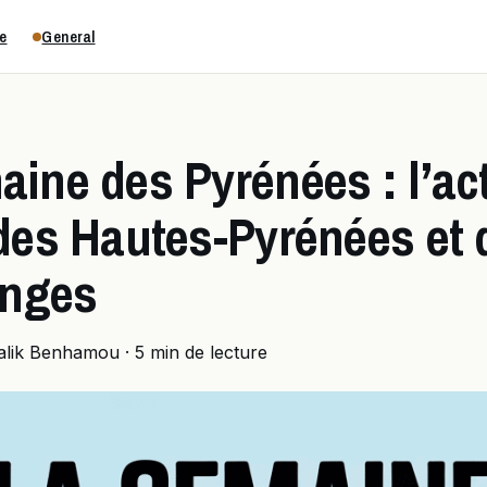
e
General
ine des Pyrénées : l’act
 des Hautes-Pyrénées et 
nges
alik Benhamou
·
5 min de lecture