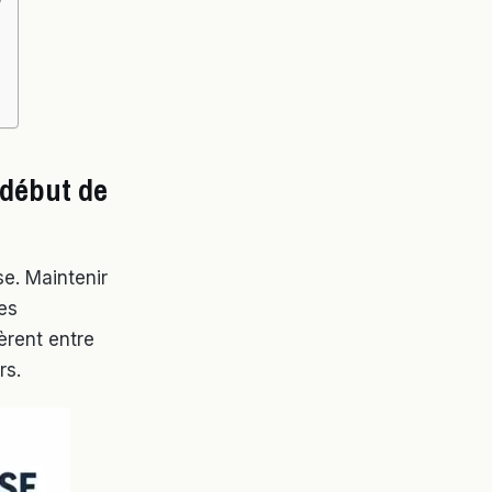
 début de
se. Maintenir
les
èrent entre
rs.