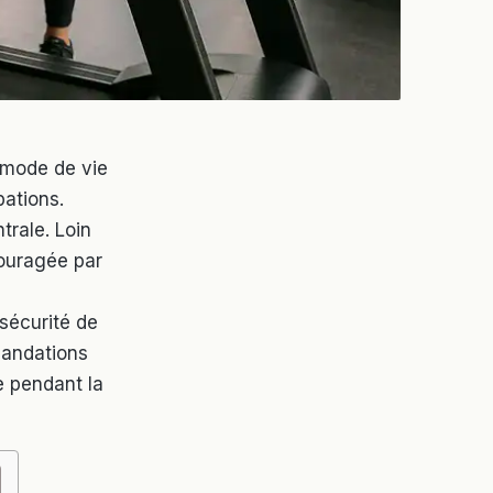
 mode de vie
ations.
trale. Loin
ncouragée par
sécurité de
mandations
e pendant la