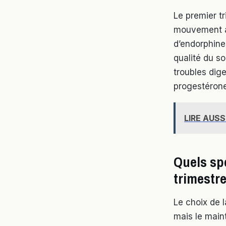
Le premier t
mouvement aid
d’endorphines
qualité du s
troubles dig
progestérone
LIRE AUSS
Quels spo
trimestre
Le choix de l
mais le main