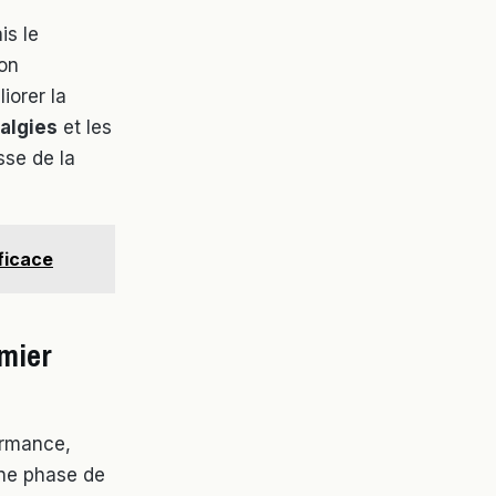
is le
ion
iorer la
algies
et les
sse de la
ficace
emier
formance,
une phase de