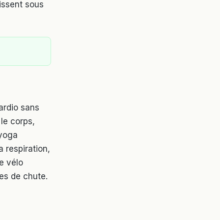
lissent sous
ardio sans
 le corps,
 yoga
a respiration,
e vélo
ues de chute.