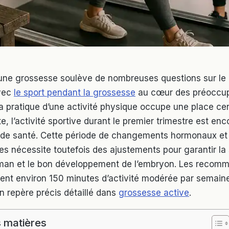
une grossesse soulève de nombreuses questions sur le
avec
le sport pendant la grossesse
au cœur des préoccup
la pratique d’une activité physique occupe une place cen
ite, l’activité sportive durant le premier trimestre est e
s de santé. Cette période de changements hormonaux et
es nécessite toutefois des ajustements pour garantir la 
man et le bon développement de l’embryon. Les recom
visent environ 150 minutes d’activité modérée par semain
n repère précis détaillé dans
grossesse active
.
 matières