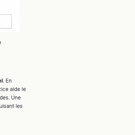
e
el
. En
cice aide le
ides. Une
duisant les