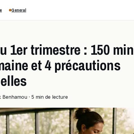
e
General
u 1er trimestre : 150 mi
maine et 4 précautions
elles
k Benhamou
·
5 min de lecture