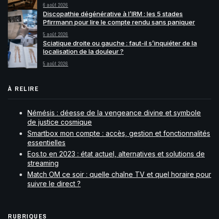
6 août 2026
Discopathie dégénérative à l’IRM : les 5 stades
Pfirrmann pour lire le compte rendu sans paniquer
5 août 2026
Sciatique droite ou gauche : faut-il s’inquiéter de la
localisation de la douleur ?
5 août 2026
À RELIRE
Némésis : déesse de la vengeance divine et symbole
de justice cosmique
Smartbox mon compte : accès, gestion et fonctionnalités
essentielles
Eos.to en 2023 : état actuel, alternatives et solutions de
streaming
Match OM ce soir : quelle chaîne TV et quel horaire pour
suivre le direct ?
RUBRIQUES