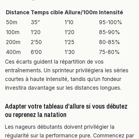
Distance
Temps cible
Allure/100m
Intensité
50m
35″
1’10
95-100%
100m
1’20
1’20
85-90%
200m
2’50
1’25
80-85%
400m
6’00
1’30
75-80%
Ces écarts guident la répartition de vos
entraînements. Un sprinteur privilégiera les séries
courtes à haute intensité, tandis qu’un fondeur
investira davantage sur les distances longues.
Adapter votre tableau d’allure si vous débutez
ou reprenez la natation
Les nageurs débutants doivent privilégier la
régularité sur la performance pure. Commencez par