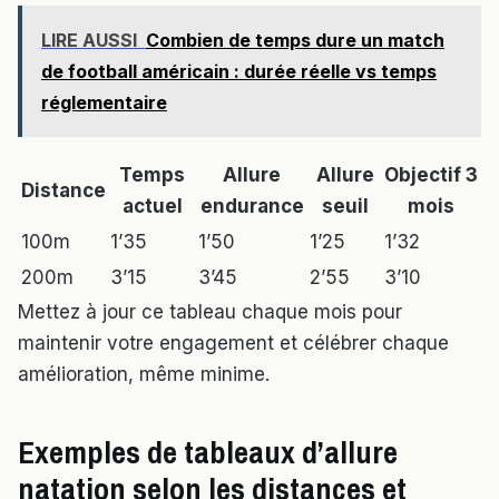
LIRE AUSSI
Combien de temps dure un match
de football américain : durée réelle vs temps
réglementaire
Temps
Allure
Allure
Objectif 3
Distance
actuel
endurance
seuil
mois
100m
1’35
1’50
1’25
1’32
200m
3’15
3’45
2’55
3’10
Mettez à jour ce tableau chaque mois pour
maintenir votre engagement et célébrer chaque
amélioration, même minime.
Exemples de tableaux d’allure
natation selon les distances et