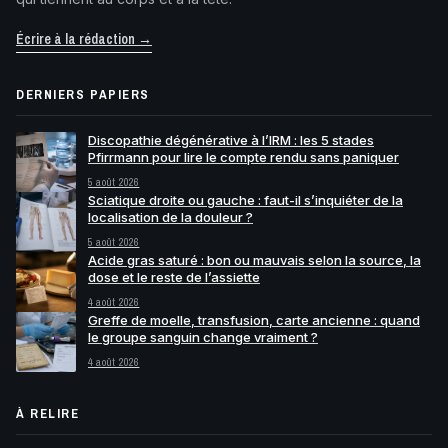
Écrire à la rédaction →
DERNIERS PAPIERS
Discopathie dégénérative à l’IRM : les 5 stades
Pfirrmann pour lire le compte rendu sans paniquer
5 août 2026
Sciatique droite ou gauche : faut-il s’inquiéter de la
localisation de la douleur ?
5 août 2026
Acide gras saturé : bon ou mauvais selon la source, la
dose et le reste de l’assiette
4 août 2026
Greffe de moelle, transfusion, carte ancienne : quand
le groupe sanguin change vraiment ?
4 août 2026
À RELIRE