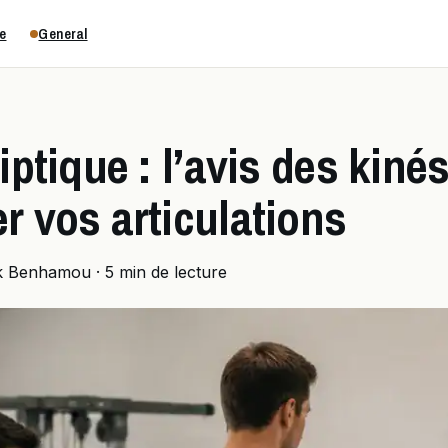
e
General
liptique : l’avis des kiné
r vos articulations
k Benhamou
·
5 min de lecture