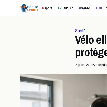
Sport
Nutrition
Santé
Cultur
Santé
Vélo el
protége
2 juin 2026
·
Mali