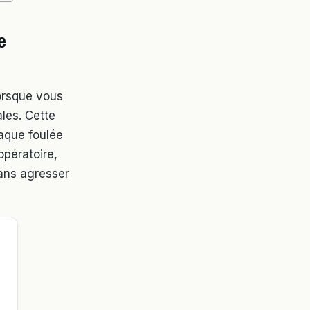
e
orsque vous
ales. Cette
haque foulée
opératoire,
sans agresser