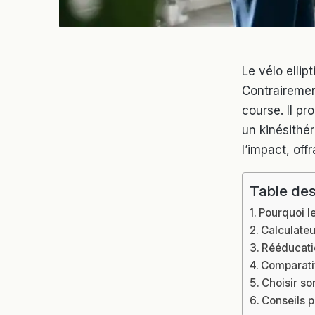
Le vélo ellip
Contrairemen
course. Il p
un kinésithé
l’impact, off
Table des
Pourquoi le
Calculateu
Rééducatio
Comparatif
Choisir so
Conseils p