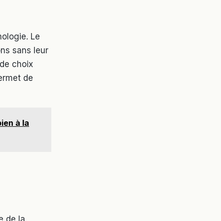
nologie. Le
ons sans leur
 de choix
permet de
ien à la
e de la