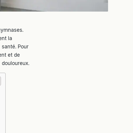
 gymnases.
nt la
 santé. Pour
ent et de
u douloureux.