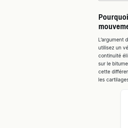
Pourquoi 
mouvemen
L’argument d
utilisez un v
continuité é
sur le bitume
cette différ
les cartilage