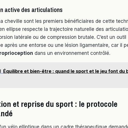
n active des articulations
a cheville sont les premiers bénéficiaires de cette tech
ellipse respecte la trajectoire naturelle des articulati
rsion latérale ou de compression brutale. C’est un outil
se après une entorse ou une lésion ligamentaire, car il 
roprioception
dans un environnement contrôlé.
I
Équilibre et bien-être : quand le sport et le jeu font du b
on et reprise du sport : le protocole
ndé
 d’un vélo elliptique dans un cadre thérapeutique demand