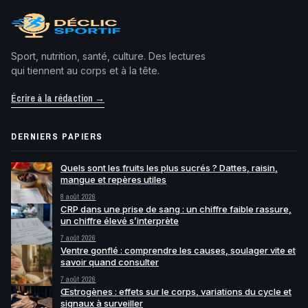
Sport, nutrition, santé, culture. Des lectures
qui tiennent au corps et à la tête.
Écrire à la rédaction →
DERNIERS PAPIERS
Quels sont les fruits les plus sucrés ? Dattes, raisin,
mangue et repères utiles
8 août 2026
CRP dans une prise de sang : un chiffre faible rassure,
un chiffre élevé s’interprète
7 août 2026
Ventre gonflé : comprendre les causes, soulager vite et
savoir quand consulter
7 août 2026
Œstrogènes : effets sur le corps, variations du cycle et
signaux à surveiller