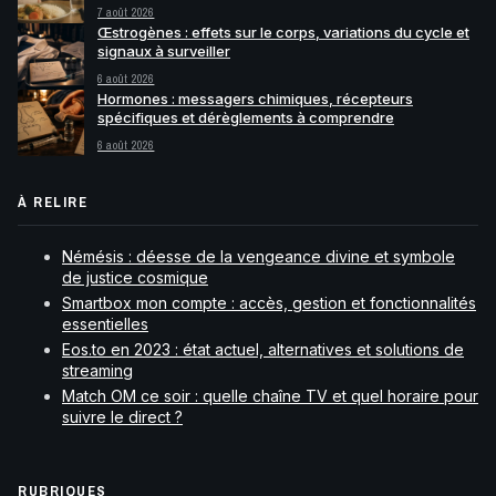
7 août 2026
Œstrogènes : effets sur le corps, variations du cycle et
signaux à surveiller
6 août 2026
Hormones : messagers chimiques, récepteurs
spécifiques et dérèglements à comprendre
6 août 2026
À RELIRE
Némésis : déesse de la vengeance divine et symbole
de justice cosmique
Smartbox mon compte : accès, gestion et fonctionnalités
essentielles
Eos.to en 2023 : état actuel, alternatives et solutions de
streaming
Match OM ce soir : quelle chaîne TV et quel horaire pour
suivre le direct ?
RUBRIQUES