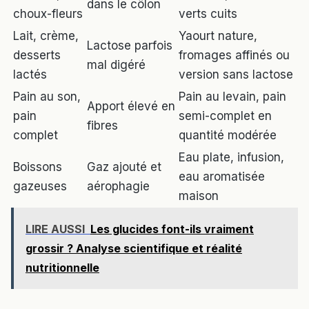
dans le côlon
choux-fleurs
verts cuits
Lait, crème,
Yaourt nature,
Lactose parfois
desserts
fromages affinés ou
mal digéré
lactés
version sans lactose
Pain au son,
Pain au levain, pain
Apport élevé en
pain
semi-complet en
fibres
complet
quantité modérée
Eau plate, infusion,
Boissons
Gaz ajouté et
eau aromatisée
gazeuses
aérophagie
maison
LIRE AUSSI
Les glucides font-ils vraiment
grossir ? Analyse scientifique et réalité
nutritionnelle