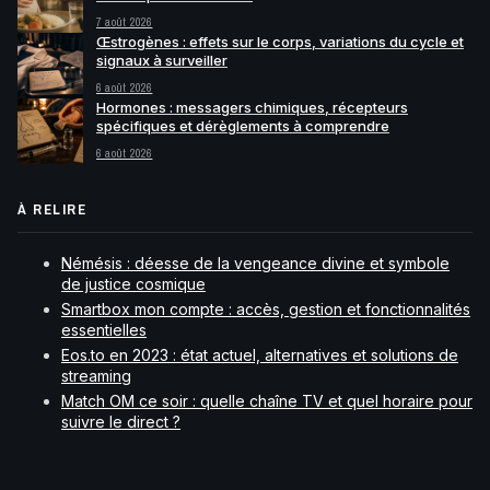
7 août 2026
Œstrogènes : effets sur le corps, variations du cycle et
signaux à surveiller
6 août 2026
Hormones : messagers chimiques, récepteurs
spécifiques et dérèglements à comprendre
6 août 2026
À RELIRE
Némésis : déesse de la vengeance divine et symbole
de justice cosmique
Smartbox mon compte : accès, gestion et fonctionnalités
essentielles
Eos.to en 2023 : état actuel, alternatives et solutions de
streaming
Match OM ce soir : quelle chaîne TV et quel horaire pour
suivre le direct ?