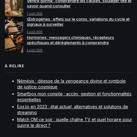
Ventre gonflé : comprendre les causes, soulager vite et
savoir quand consulter
7 août 2026
Œstrogènes : effets sur le corps, variations du cycle et
signaux à surveiller
6 août 2026
Hormones : messagers chimiques, récepteurs
spécifiques et dérèglements à comprendre
6 août 2026
À RELIRE
Némésis : déesse de la vengeance divine et symbole
de justice cosmique
Smartbox mon compte : accès, gestion et fonctionnalités
essentielles
Eos.to en 2023 : état actuel, alternatives et solutions de
streaming
Match OM ce soir : quelle chaîne TV et quel horaire pour
suivre le direct ?