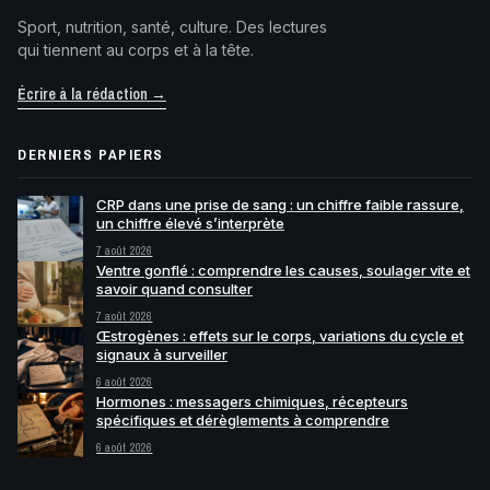
Sport, nutrition, santé, culture. Des lectures
qui tiennent au corps et à la tête.
Écrire à la rédaction →
DERNIERS PAPIERS
CRP dans une prise de sang : un chiffre faible rassure,
un chiffre élevé s’interprète
7 août 2026
Ventre gonflé : comprendre les causes, soulager vite et
savoir quand consulter
7 août 2026
Œstrogènes : effets sur le corps, variations du cycle et
signaux à surveiller
6 août 2026
Hormones : messagers chimiques, récepteurs
spécifiques et dérèglements à comprendre
6 août 2026