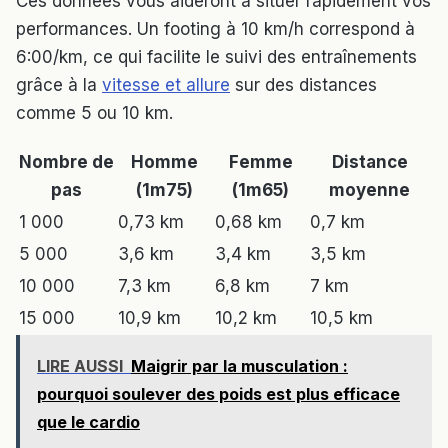
Ces données vous aideront à situer rapidement vos
performances. Un footing à 10 km/h correspond à
6:00/km, ce qui facilite le suivi des entraînements
grâce à la
vitesse et allure
sur des distances
comme 5 ou 10 km.
Nombre de
Homme
Femme
Distance
pas
(1m75)
(1m65)
moyenne
1 000
0,73 km
0,68 km
0,7 km
5 000
3,6 km
3,4 km
3,5 km
10 000
7,3 km
6,8 km
7 km
15 000
10,9 km
10,2 km
10,5 km
LIRE AUSSI
Maigrir par la musculation :
pourquoi soulever des poids est plus efficace
que le cardio