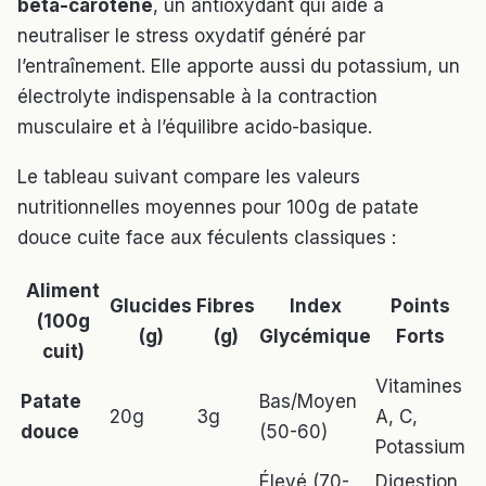
bêta-carotène
, un antioxydant qui aide à
neutraliser le stress oxydatif généré par
l’entraînement. Elle apporte aussi du potassium, un
électrolyte indispensable à la contraction
musculaire et à l’équilibre acido-basique.
Le tableau suivant compare les valeurs
nutritionnelles moyennes pour 100g de patate
douce cuite face aux féculents classiques :
Aliment
Glucides
Fibres
Index
Points
(100g
(g)
(g)
Glycémique
Forts
cuit)
Vitamines
Patate
Bas/Moyen
20g
3g
A, C,
douce
(50-60)
Potassium
Élevé (70-
Digestion