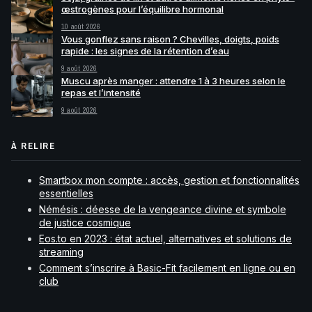
œstrogènes pour l’équilibre hormonal
10 août 2026
Vous gonflez sans raison ? Chevilles, doigts, poids
rapide : les signes de la rétention d’eau
9 août 2026
Muscu après manger : attendre 1 à 3 heures selon le
repas et l’intensité
9 août 2026
À RELIRE
Smartbox mon compte : accès, gestion et fonctionnalités
essentielles
Némésis : déesse de la vengeance divine et symbole
de justice cosmique
Eos.to en 2023 : état actuel, alternatives et solutions de
streaming
Comment s’inscrire à Basic-Fit facilement en ligne ou en
club