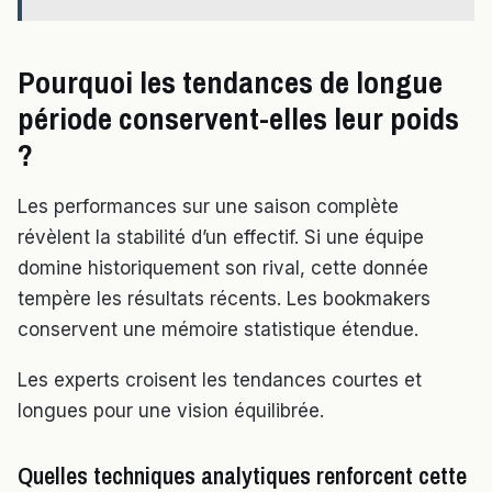
Pourquoi les tendances de longue
période conservent-elles leur poids
?
Les performances sur une saison complète
révèlent la stabilité d’un effectif. Si une équipe
domine historiquement son rival, cette donnée
tempère les résultats récents. Les bookmakers
conservent une mémoire statistique étendue.
Les experts croisent les tendances courtes et
longues pour une vision équilibrée.
Quelles techniques analytiques renforcent cette