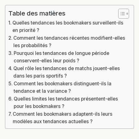
Table des matières
Quelles tendances les bookmakers surveillent-ils
en priorité ?
Comment les tendances récentes modifient-elles
les probabilités ?
Pourquoi les tendances de longue période
conservent-elles leur poids ?
Quel rôle les tendances de matchs jouent-elles
dans les paris sportifs ?
Comment les bookmakers distinguent-ils la
tendance et la variance ?
Quelles limites les tendances présentent-elles
pour les bookmakers ?
Comment les bookmakers adaptent-ils leurs
modèles aux tendances actuelles ?