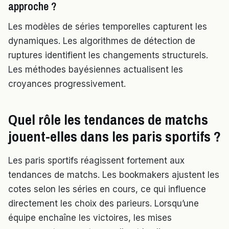
approche ?
Les modèles de séries temporelles capturent les
dynamiques. Les algorithmes de détection de
ruptures identifient les changements structurels.
Les méthodes bayésiennes actualisent les
croyances progressivement.
Quel rôle les tendances de matchs
jouent-elles dans les paris sportifs ?
Les paris sportifs réagissent fortement aux
tendances de matchs. Les bookmakers ajustent les
cotes selon les séries en cours, ce qui influence
directement les choix des parieurs. Lorsqu’une
équipe enchaîne les victoires, les mises