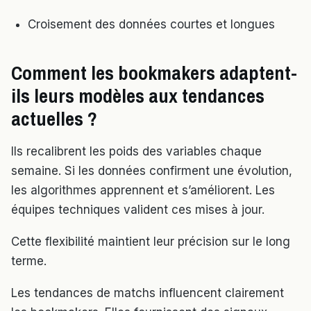
Croisement des données courtes et longues
Comment les bookmakers adaptent-
ils leurs modèles aux tendances
actuelles ?
Ils recalibrent les poids des variables chaque
semaine. Si les données confirment une évolution,
les algorithmes apprennent et s’améliorent. Les
équipes techniques valident ces mises à jour.
Cette flexibilité maintient leur précision sur le long
terme.
Les tendances de matchs influencent clairement