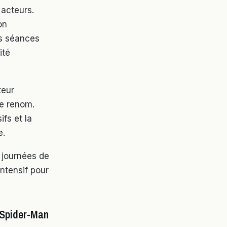
 acteurs.
on
es séances
ité
teur
de renom.
fs et la
e.
 journées de
ntensif pour
e Spider-Man