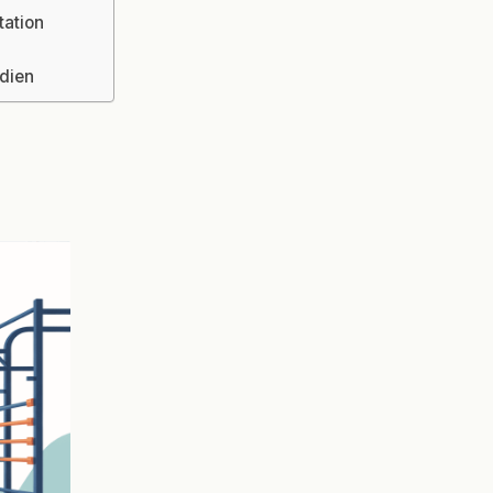
tation
odien