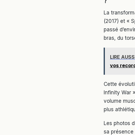
?
La transform
(2017) et « 
passé d’envi
bras, du tor
LIRE AUSS
vos recor
Cette évoluti
Infinity War
volume muscu
plus athléti
Les photos d
sa présence p