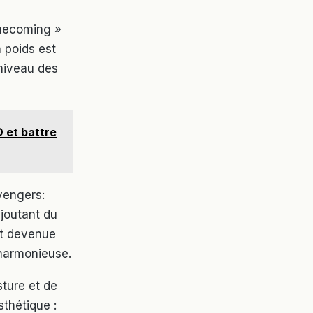
omecoming »
 poids est
 niveau des
 et battre
Avengers:
ajoutant du
st devenue
harmonieuse.
ture et de
sthétique :