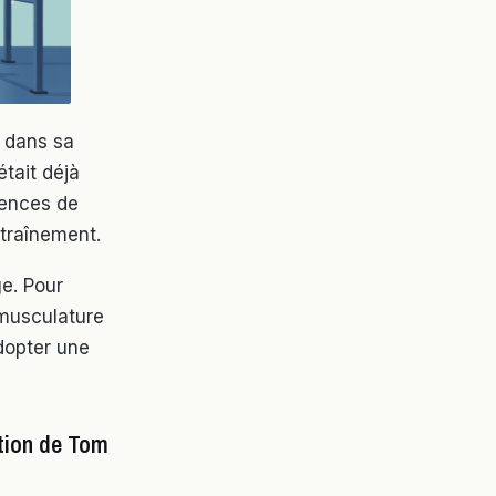
t dans sa
était déjà
gences de
ntraînement.
ge. Pour
 musculature
adopter une
ation de Tom