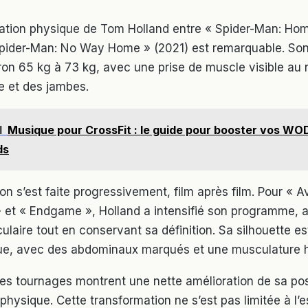
ation physique de Tom Holland entre « Spider-Man: H
Spider-Man: No Way Home » (2021) est remarquable. Son
ron 65 kg à 73 kg, avec une prise de muscle visible au
se et des jambes.
I
Musique pour CrossFit : le guide pour booster vos WOD
ds
on s’est faite progressivement, film après film. Pour « 
 » et « Endgame », Holland a intensifié son programme, 
laire tout en conservant sa définition. Sa silhouette e
que, avec des abdominaux marqués et une musculature 
es tournages montrent une nette amélioration de sa pos
hysique. Cette transformation ne s’est pas limitée à l’e