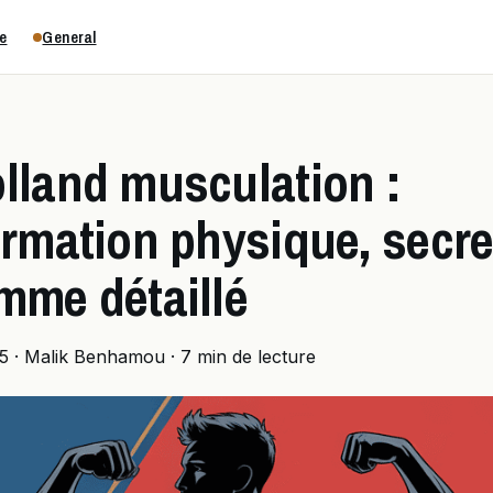
e
General
lland musculation :
rmation physique, secre
mme détaillé
5
·
Malik Benhamou
·
7 min de lecture