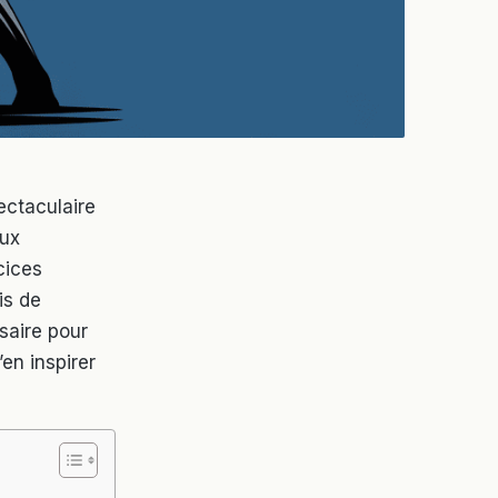
ectaculaire
aux
cices
is de
saire pour
en inspirer