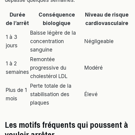
dépasse quelques semaines.
Durée
Conséquence
Niveau de risque
de l’arrêt
biologique
cardiovasculaire
Baisse légère de la
1 à 3
concentration
Négligeable
jours
sanguine
Remontée
1 à 2
progressive du
Modéré
semaines
cholestérol LDL
Perte totale de la
Plus de 1
stabilisation des
Élevé
mois
plaques
Les motifs fréquents qui poussent à
vouloir arrêter