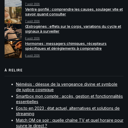
7 août 2026
Ventre gonflé : comprendre les causes, soulager vite et
savoir quand consulter
7 août 2026
Œstrogènes : effets sur le corps, variations du cycle et
signaux à surveiller
6 août 2026
Hormones : messagers chimiques, récepteurs
spécifiques et dérèglements à comprendre
6 août 2026
À RELIRE
Némésis : déesse de la vengeance divine et symbole
de justice cosmique
Smartbox mon compte : accès, gestion et fonctionnalités
essentielles
Eos.to en 2023 : état actuel, alternatives et solutions de
streaming
Match OM ce soir : quelle chaîne TV et quel horaire pour
suivre le direct ?