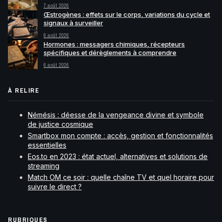
7 août 2026
Œstrogènes : effets sur le corps, variations du cycle et
signaux à surveiller
6 août 2026
Hormones : messagers chimiques, récepteurs
spécifiques et dérèglements à comprendre
6 août 2026
À RELIRE
Némésis : déesse de la vengeance divine et symbole
de justice cosmique
Smartbox mon compte : accès, gestion et fonctionnalités
essentielles
Eos.to en 2023 : état actuel, alternatives et solutions de
streaming
Match OM ce soir : quelle chaîne TV et quel horaire pour
suivre le direct ?
RUBRIQUES