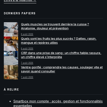
Écrire à la rédaction →
DERNIERS PAPIERS
Quels muscles se trouvent derrière la cuisse ?
Anatomie, douleur et prévention
8 août 2026
Quels sont les fruits les plus sucrés ? Dattes, raisin,
mangue et repères utiles
8 août 2026
CRP dans une prise de sang : un chiffre faible rassure,
un chiffre élevé s’interprète
7 août 2026
Ventre gonflé : comprendre les causes, soulager vite et
savoir quand consulter
7 août 2026
À RELIRE
Smartbox mon compte : accès, gestion et fonctionnalités
essentielles