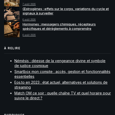
7 août 2026
Œstrogènes : effets sur le corps, variations du cycle et
signaux à surveiller
6 août 2026
Hormones : messagers chimiques, récepteurs
spécifiques et dérèglements à comprendre
6 août 2026
À RELIRE
Némésis : déesse de la vengeance divine et symbole
de justice cosmique
Smartbox mon compte : accès, gestion et fonctionnalités
essentielles
Eos.to en 2023 : état actuel, alternatives et solutions de
streaming
Match OM ce soir : quelle chaîne TV et quel horaire pour
suivre le direct ?