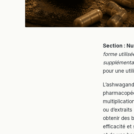
Section : Nu
forme utilisé
supplémentat
pour une uti
L’ashwagand
pharmacopée 
multiplicati
ou d’extraits
obtenir des b
efficacité et