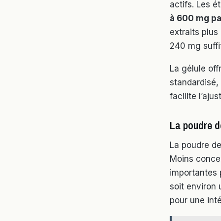
actifs. Les 
à 600 mg pa
extraits plu
240 mg suffi
La gélule of
standardisé,
facilite l’aj
La poudre de
La poudre de 
Moins concen
importantes 
soit environ
pour une int