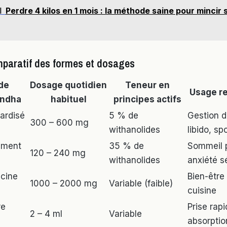
I
Perdre 4 kilos en 1 mois : la méthode saine pour mincir 
paratif des formes et dosages
de
Dosage quotidien
Teneur en
Usage 
andha
habituel
principes actifs
dardisé
5 % de
Gestion d
300 – 600 mg
withanolides
libido, sp
ement
35 % de
Sommeil 
120 – 240 mg
withanolides
anxiété s
acine
Bien-être
1000 – 2000 mg
Variable (faible)
cuisine
re
Prise rapi
2 – 4 ml
Variable
absorptio