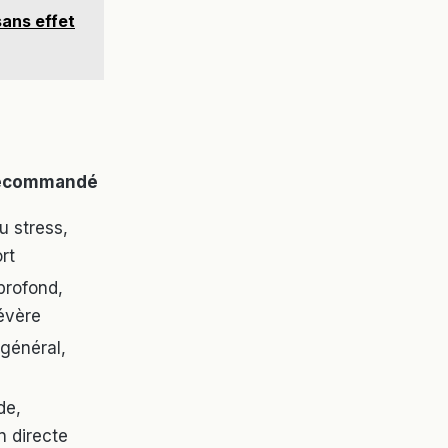
sans effet
recommandé
u stress,
ort
profond,
évère
 général,
de,
n directe