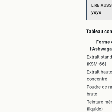
LIRE AUSS
yoyo
Tableau com
Forme 
l’Ashwag
Extrait stan
(KSM-66)
Extrait haut
concentré
Poudre de r
brute
Teinture mè
(liquide)