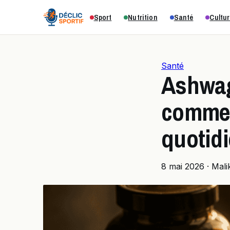
Sport
Nutrition
Santé
Cultur
Santé
Ashwag
commen
quotid
8 mai 2026
·
Mal