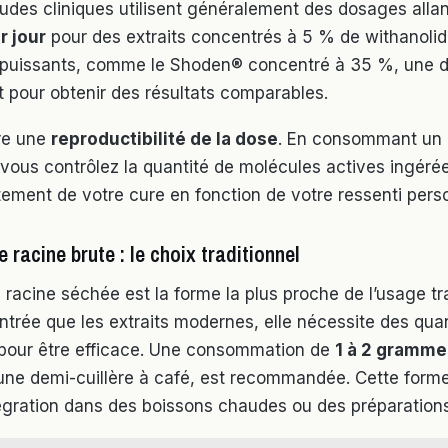
études cliniques utilisent généralement des dosages alla
r jour
pour des extraits concentrés à 5 % de withanolid
s puissants, comme le Shoden® concentré à 35 %, une 
t pour obtenir des résultats comparables.
fre une
reproductibilité de la dose
. En consommant un e
 vous contrôlez la quantité de molécules actives ingérée
ustement de votre cure en fonction de votre ressenti pers
 racine brute : le choix traditionnel
racine séchée est la forme la plus proche de l’usage tra
trée que les extraits modernes, elle nécessite des quan
pour être efficace. Une consommation de
1 à 2 gramme
 une demi-cuillère à café, est recommandée. Cette form
égration dans des boissons chaudes ou des préparations 