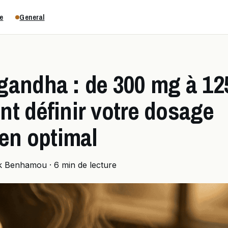
e
General
andha : de 300 mg à 12
t définir votre dosage
ien optimal
ik Benhamou
·
6 min de lecture