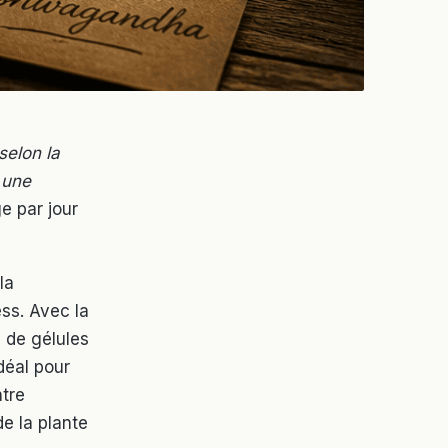
selon la
 une
e par jour
la
ss. Avec la
 de gélules
déal pour
ntre
e la plante