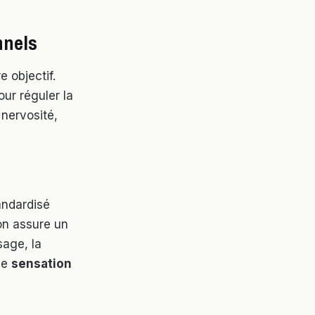
nnels
e objectif.
ur réguler la
 nervosité,
andardisé
ion assure un
sage, la
ne
sensation