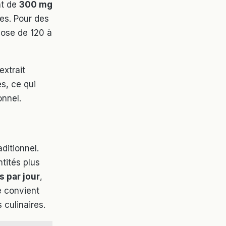
nt de
300 mg
es. Pour des
dose de 120 à
xtrait
s, ce qui
onnel.
ditionnel.
tités plus
s par jour
,
e convient
culinaires.