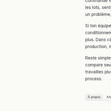
commande tes
les lots, sen
un problème,
Si ton équipe
conditionneme
plus. Dans c
production, m
Reste simple 
compare seul
travailles p
process.
À propos
Art