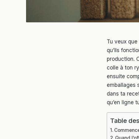
Tu veux que 
qu’ils foncti
production. 
colle à ton 
ensuite compa
emballages so
dans ta rece
qu’en ligne t
Table des
Commence p
Quand l’of