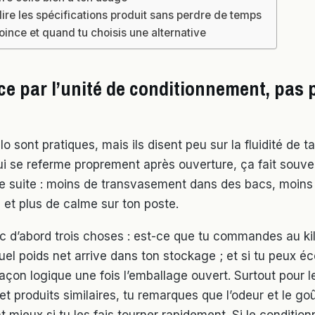
re les spécifications produit sans perdre de temps
oince et quand tu choisis une alternative
 par l’unité de conditionnement, pas p
ilo sont pratiques, mais ils disent peu sur la fluidité de t
i se referme proprement après ouverture, ça fait souv
e suite : moins de transvasement dans des bacs, moins
 et plus de calme sur ton poste.
 d’abord trois choses : est-ce que tu commandes au kil
uel poids net arrive dans ton stockage ; et si tu peux éc
açon logique une fois l’emballage ouvert. Surtout pour l
et produits similaires, tu remarques que l’odeur et le go
 mieux si tu les fais tourner rapidement. Si le conditio