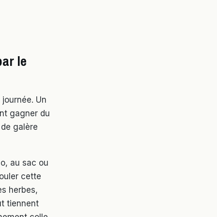
ar le
a journée. Un
ent gagner du
 de galère
o, au sac ou
ouler cette
es herbes,
ût tiennent
nnement colle