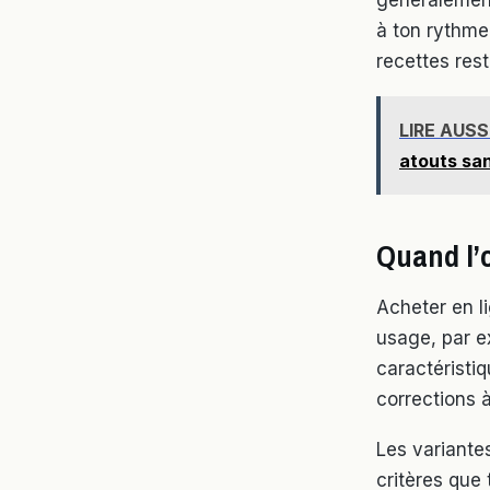
à ton rythme
recettes res
LIRE AUSS
atouts sa
Quand l’o
Acheter en li
usage, par ex
caractéristiq
corrections à
Les variantes
critères que