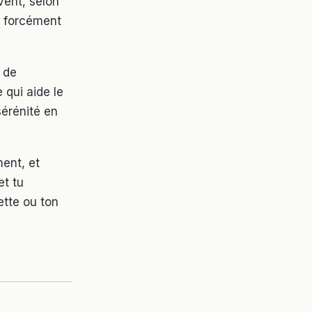
vent, selon
as forcément
é de
 qui aide le
sérénité en
ment, et
et tu
ette ou ton