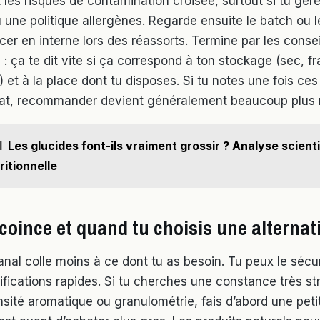
 les risques de contamination croisée, surtout si tu gèr
 une politique allergènes. Regarde ensuite le batch ou le
cer en interne lors des réassorts. Termine par les conse
: ça te dit vite si ça correspond à ton stockage (sec, frai
) et à la place dont tu disposes. Si tu notes une fois ce
chat, recommander devient généralement beaucoup plus 
I
Les glucides font-ils vraiment grossir ? Analyse scienti
ritionnelle
coince et quand tu choisis une alternat
anal colle moins à ce dont tu as besoin. Tu peux le sécu
fications rapides. Si tu cherches une constance très str
nsité aromatique ou granulométrie, fais d’abord une peti