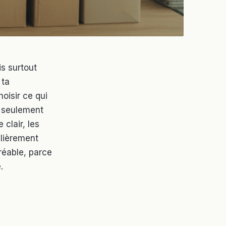
s surtout
 ta
oisir ce qui
s seulement
clair, les
ulièrement
réable, parce
.