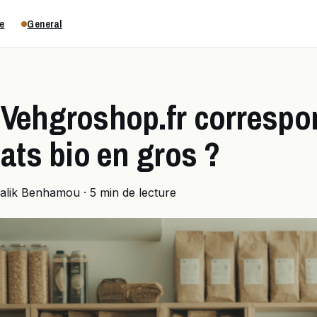
e
General
Vehgroshop.fr correspo
ats bio en gros ?
alik Benhamou
·
5 min de lecture