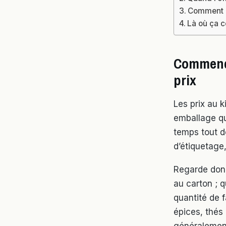
Comment li
Là où ça c
Commence
prix
Les prix au k
emballage qu
temps tout d
d’étiquetage,
Regarde donc
au carton ; q
quantité de f
épices, thés 
généralement