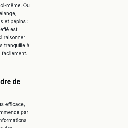
 toi-même. Ou
mélange,
es et pépins :
éfié est
si raisonner
s tranquille à
 facilement.
rdre de
us efficace,
 Commence par
 informations