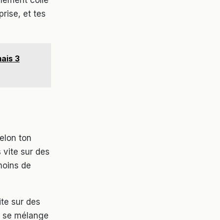
rise, et tes
ais 3
selon ton
 vite sur des
 moins de
ite sur des
lu se mélange