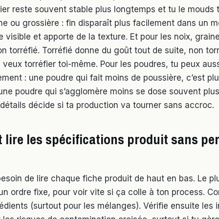
ntier reste souvent stable plus longtemps et tu le mouds
ne ou grossière : fin disparaît plus facilement dans un 
e visible et apporte de la texture. Et pour les noix, grain
on torréfié. Torréfié donne du goût tout de suite, non torr
u veux torréfier toi-même. Pour les poudres, tu peux aus
ment : une poudre qui fait moins de poussière, c’est plu
et une poudre qui s’agglomère moins se dose souvent plus
détails décide si ta production va tourner sans accroc.
ire les spécifications produit sans pe
esoin de lire chaque fiche produit de haut en bas. Le pl
 un ordre fixe, pour voir vite si ça colle à ton process.
grédients (surtout pour les mélanges). Vérifie ensuite les