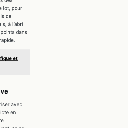
es des
 lot, pour
ils de
s, à l’abri
s points dans
rapide.
fique et
ive
riser avec
icte en
te